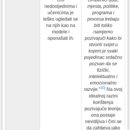
nedosljednima i
mjesta, politike,
učenicima je
programa i
teško ugledati se
procesa trebaju
na njih kao na
biti toliko
modele i
namjerno
oponašati ih.
pozivajući kako bi
stvorili svijet u
kojem je svaki
pojedinac srdačno
pozvan da se
fizički,
intelektualno i
emocionalno
10)
razvije.
”
Na ovoj
idealnoj razini
korištenja
pozivajuće teorije,
ona postaje
nevidljiva i čini se
da zahtjeva jako