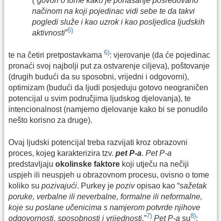
(“
govori o tome kako je ponašanje posredovano
načinom na koji pojedinac vidi sebe te da takvi
pogledi služe i kao uzrok i kao posljedica ljudskih
5)
aktivnosti
”
6)
te na četiri pretpostavkama
: vjerovanje (da će pojedinac
pronaći svoj najbolji put za ostvarenje ciljeva), poštovanje
(drugih budući da su sposobni, vrijedni i odgovorni),
optimizam (budući da ljudi posjeduju gotovo neograničen
potencijal u svim područjima ljudskog djelovanja), te
intencionalnost (namjerno djelovanje kako bi se ponudilo
nešto korisno za druge).
Ovaj ljudski potencijal treba razvijati kroz obrazovni
proces, kojeg karakterizira tzv.
pet P-a
.
Pet P-a
predstavljaju
okolinske faktore
koji utječu na nečiji
uspjeh ili neuspjeh u obrazovnom procesu, ovisno o tome
koliko su
pozivajući
. Purkey je
poziv
opisao kao “
sažetak
poruke, verbalne ili neverbalne, formalne ili neformalne,
koje su poslane učenicima s namjerom potvrde njihove
7)
8)
odgovornosti, sposobnosti i vrijednosti.
”
Pet P-a
su
: