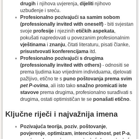
drugih
i njihova uvjerenja,
dijeliti
njihovo
uzbuđenje i sreću.
Profesionalno pozivajući sa samim sobom
(professionally invited with oneself)
- biti svjestan
svoje
profesije
i njezinih
etičkih aspekata
,
pokušati napredovati u povezanim profesionalnim
vještinama
i
znanju
, čitati literaturu, pisati članke,
prisustvovati konferencijama
itd.
Profesionalno pozivajući s drugima
(professionally invited with others)
- odnositi se
prema ljudima kao vrijednim individuama, djelovati
pažljivo, etično te s
puno poštovanja prema svim
pet P-ovima
, ali isto tako
snažno promicati iste
stavove
prema drugima, profesionalno surađivati s
drugima, ostati optimističan te se
ponašati etično
.
Ključne riječi i najvažnija imena
Pozivajuća teorija
,
poziv
,
poštovanje
,
povjerenje
,
optimizam
,
intencionalnost
,
pet P-a
,