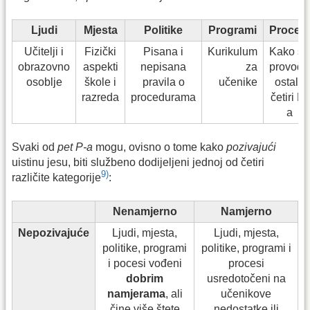
Ljudi
Mjesta
Politike
Programi
Procesi
Učitelji i
Fizički
Pisana i
Kurikulum
Kako se
obrazovno
aspekti
nepisana
za
provode
osoblje
škole i
pravila o
učenike
ostala
razreda
procedurama
četiri P-
a
Svaki od
pet P-a
mogu, ovisno o tome kako
pozivajući
uistinu jesu, biti službeno dodijeljeni jednoj od četiri
9)
različite kategorije
:
Nenamjerno
Namjerno
Nepozivajuće
Ljudi, mjesta,
Ljudi, mjesta,
politike, programi
politike, programi i
i pocesi vođeni
procesi
dobrim
usredotočeni na
namjerama
, ali
učenikove
čine više štete
nedostatke ili