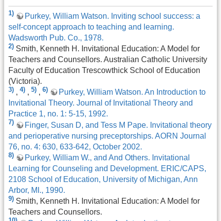
1)
Purkey, William Watson. Inviting school success: a
self-concept approach to teaching and learning.
Wadsworth Pub. Co., 1978.
2)
Smith, Kenneth H. Invitational Education: A Model for
Teachers and Counsellors. Australian Catholic University
Faculty of Education Trescowthick School of Education
(Victoria).
3)
4)
5)
6)
,
,
,
Purkey, William Watson. An Introduction to
Invitational Theory. Journal of Invitational Theory and
Practice 1, no. 1: 5-15, 1992.
7)
Finger, Susan D, and Tess M Pape. Invitational theory
and perioperative nursing preceptorships. AORN Journal
76, no. 4: 630, 633-642, October 2002.
8)
Purkey, William W., and And Others. Invitational
Learning for Counseling and Development. ERIC/CAPS,
2108 School of Education, University of Michigan, Ann
Arbor, MI., 1990.
9)
Smith, Kenneth H. Invitational Education: A Model for
Teachers and Counsellors.
10)