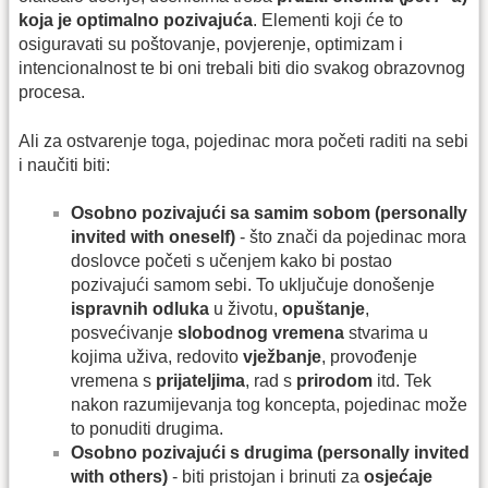
koja je optimalno pozivajuća
. Elementi koji će to
osiguravati su poštovanje, povjerenje, optimizam i
intencionalnost te bi oni trebali biti dio svakog obrazovnog
procesa.
Ali za ostvarenje toga, pojedinac mora početi raditi na sebi
i naučiti biti:
Osobno pozivajući sa samim sobom (personally
invited with oneself)
- što znači da pojedinac mora
doslovce početi s učenjem kako bi postao
pozivajući samom sebi. To uključuje donošenje
ispravnih odluka
u životu,
opuštanje
,
posvećivanje
slobodnog vremena
stvarima u
kojima uživa, redovito
vježbanje
, provođenje
vremena s
prijateljima
, rad s
prirodom
itd. Tek
nakon razumijevanja tog koncepta, pojedinac može
to ponuditi drugima.
Osobno pozivajući s drugima (personally invited
with others)
- biti pristojan i brinuti za
osjećaje