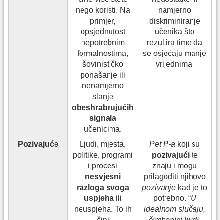
nego koristi. Na
namjerno
primjer,
diskriminiranje
opsjednutost
učenika što
nepotrebnim
rezultira time da
formalnostima,
se osjećaju manje
šovinističko
vrijednima.
ponašanje ili
nenamjerno
slanje
obeshrabrujućih
signala
učenicima.
Pozivajuće
Ljudi, mjesta,
Pet P-a
koji su
politike, programi
pozivajući
te
i procesi
znaju i mogu
nesvjesni
prilagoditi njihovo
razloga svoga
pozivanje
kad je to
uspjeha
ili
potrebno. “
U
neuspjeha. To ih
idealnom slučaju,
čini
čimbenici ljudi,