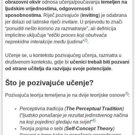
obrazovni okvir
odnosa učenja/poučavanja
temeljen na
ljudskim vrijednostima, odgovornosti i
sposobnostima
. Riječ
pozivajuće
(
inviting
) je odabrana
jer dolazi od latinske riječi
invitare
. U prijevodu to znači
“
ponuditi nešto korisno za razmatranje
”, ali definicija
implicitno uključuje “
etički proces koji obuhvaća
2)
neprekidne interakcije među ljudima
”
.
Učenje se, u kontekstu pozivajućeg učenja, razmatra u
društvenom kontekstu, gdje bi
učenici trebali biti pozvani
od strane učitelja da razvijaju svoje potencijale
.
Što je pozivajuće učenje?
3)
Pozivajuća teorija temeljena je na dvije teorijske osnove
:
Perceptivna tradicija (
The Perceptual Tradition
)
(“
ljudsko ponašanje je rezultat jedinstvenog načina
4)
na koji pojedinci gledaju na svijet
”
Teorija pojma o sebi (
Self-Concept Theory
)