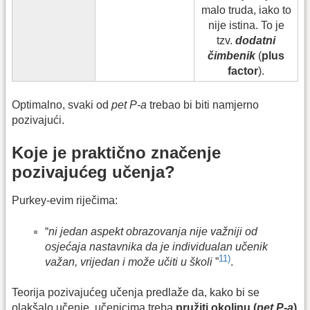
malo truda, iako to
nije istina. To je
tzv.
dodatni
čimbenik
(
plus
factor
).
Optimalno, svaki od
pet P-a
trebao bi biti namjerno
pozivajući.
Koje je praktično značenje
pozivajućeg učenja?
Purkey-evim riječima:
“
ni jedan aspekt obrazovanja nije važniji od
osjećaja nastavnika da je individualan učenik
11)
važan, vrijedan i može učiti u školi
”
.
Teorija pozivajućeg učenja predlaže da, kako bi se
olakšalo učenje, učenicima treba
pružiti okolinu (
pet P-a
)