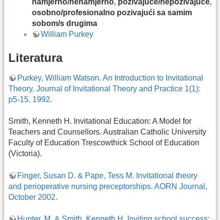
namjerno/nenamjerno
,
pozivajuće/nepozivajuće
,
osobno/profesionalno pozivajući sa samim
sobom/s drugima
William Purkey
Literatura
Purkey, William Watson. An Introduction to Invitational
Theory. Journal of Invitational Theory and Practice 1(1):
p5-15. 1992.
Smith, Kenneth H. Invitational Education: A Model for
Teachers and Counsellors. Australian Catholic University
Faculty of Education Trescowthick School of Education
(Victoria).
Finger, Susan D. & Pape, Tess M. Invitational theory
and perioperative nursing preceptorships. AORN Journal,
October 2002.
Hunter, M. & Smith, Kenneth H. Inviting school success: