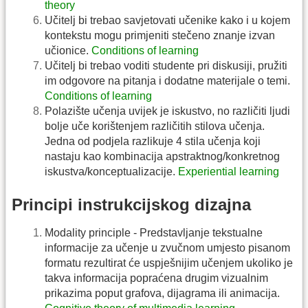
theory
Učitelj bi trebao savjetovati učenike kako i u kojem
kontekstu mogu primjeniti stečeno znanje izvan
učionice.
Conditions of learning
Učitelj bi trebao voditi studente pri diskusiji, pružiti
im odgovore na pitanja i dodatne materijale o temi.
Conditions of learning
Polazište učenja uvijek je iskustvo, no različiti ljudi
bolje uče korištenjem različitih stilova učenja.
Jedna od podjela razlikuje 4 stila učenja koji
nastaju kao kombinacija apstraktnog/konkretnog
iskustva/konceptualizacije.
Experiential learning
Principi instrukcijskog dizajna
Modality principle - Predstavljanje tekstualne
informacije za učenje u zvučnom umjesto pisanom
formatu rezultirat će uspješnijim učenjem ukoliko je
takva informacija popraćena drugim vizualnim
prikazima poput grafova, dijagrama ili animacija.