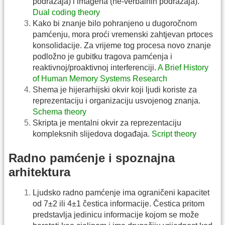
podražaja) i imagena (ne-verbalnih podražaja).
Dual coding theory
Kako bi znanje bilo pohranjeno u dugoročnom
pamćenju, mora proći vremenski zahtjevan prtoces
konsolidacije. Za vrijeme tog procesa novo znanje
podložno je gubitku tragova pamćenja i
reaktivnoj/proaktivnoj interferenciji.
A Brief History
of Human Memory Systems Research
Shema je hijerarhijski okvir koji ljudi koriste za
reprezentaciju i organizaciju usvojenog znanja.
Schema theory
Skripta je mentalni okvir za reprezentaciju
kompleksnih slijedova događaja.
Script theory
Radno pamćenje i spoznajna
arhitektura
Ljudsko radno pamćenje ima ograničeni kapacitet
od 7±2 ili 4±1 čestica informacije. Čestica pritom
predstavlja jedinicu informacije kojom se može