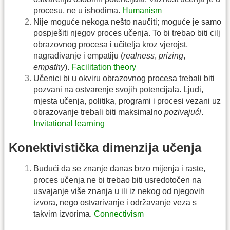
procesu, ne u ishodima.
Humanism
Nije moguće nekoga nešto naučiti; moguće je samo
pospješiti njegov proces učenja. To bi trebao biti cilj
obrazovnog procesa i učitelja kroz vjerojst,
nagrađivanje i empatiju (
realness
,
prizing
,
empathy
).
Facilitation theory
Učenici bi u okviru obrazovnog procesa trebali biti
pozvani na ostvarenje svojih potencijala. Ljudi,
mjesta učenja, politika, programi i procesi vezani uz
obrazovanje trebali biti maksimalno
pozivajući
.
Invitational learning
Konektivistička dimenzija učenja
Budući da se znanje danas brzo mijenja i raste,
proces učenja ne bi trebao biti usredotočen na
usvajanje više znanja u ili iz nekog od njegovih
izvora, nego ostvarivanje i održavanje veza s
takvim izvorima.
Connectivism