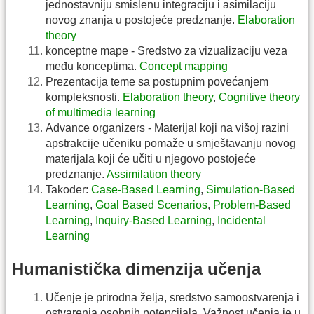
jednostavniju smislenu integraciju i asimilaciju
novog znanja u postojeće predznanje.
Elaboration
theory
konceptne mape - Sredstvo za vizualizaciju veza
među konceptima.
Concept mapping
Prezentacija teme sa postupnim povećanjem
kompleksnosti.
Elaboration theory
,
Cognitive theory
of multimedia learning
Advance organizers - Materijal koji na višoj razini
apstrakcije učeniku pomaže u smještavanju novog
materijala koji će učiti u njegovo postojeće
predznanje.
Assimilation theory
Također:
Case-Based Learning
,
Simulation-Based
Learning
,
Goal Based Scenarios
,
Problem-Based
Learning
,
Inquiry-Based Learning
,
Incidental
Learning
Humanistička dimenzija učenja
Učenje je prirodna želja, sredstvo samoostvarenja i
ostvarenja osobnih potencijala. Važnost učenja je u