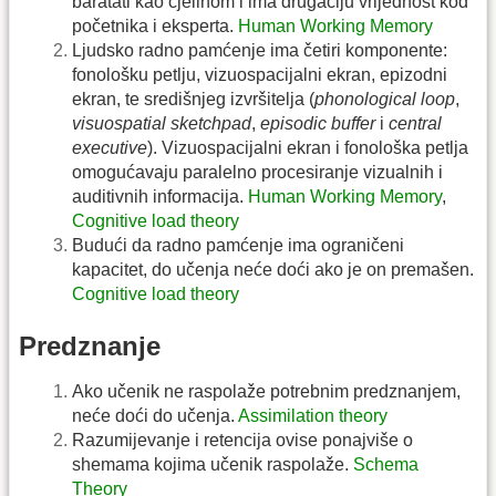
baratati kao cjelinom i ima drugačiju vrijednost kod
početnika i eksperta.
Human Working Memory
Ljudsko radno pamćenje ima četiri komponente:
fonološku petlju, vizuospacijalni ekran, epizodni
ekran, te središnjeg izvršitelja (
phonological loop
,
visuospatial sketchpad
,
episodic buffer
i
central
executive
). Vizuospacijalni ekran i fonološka petlja
omogućavaju paralelno procesiranje vizualnih i
auditivnih informacija.
Human Working Memory
,
Cognitive load theory
Budući da radno pamćenje ima ograničeni
kapacitet, do učenja neće doći ako je on premašen.
Cognitive load theory
Predznanje
Ako učenik ne raspolaže potrebnim predznanjem,
neće doći do učenja.
Assimilation theory
Razumijevanje i retencija ovise ponajviše o
shemama kojima učenik raspolaže.
Schema
Theory