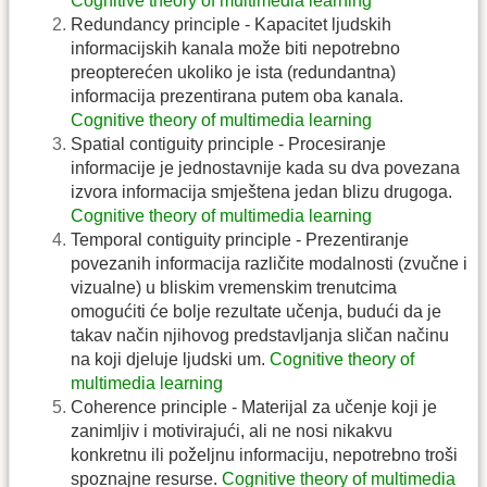
Cognitive theory of multimedia learning
Redundancy principle - Kapacitet ljudskih
informacijskih kanala može biti nepotrebno
preopterećen ukoliko je ista (redundantna)
informacija prezentirana putem oba kanala.
Cognitive theory of multimedia learning
Spatial contiguity principle - Procesiranje
informacije je jednostavnije kada su dva povezana
izvora informacija smještena jedan blizu drugoga.
Cognitive theory of multimedia learning
Temporal contiguity principle - Prezentiranje
povezanih informacija različite modalnosti (zvučne i
vizualne) u bliskim vremenskim trenutcima
omogućiti će bolje rezultate učenja, budući da je
takav način njihovog predstavljanja sličan načinu
na koji djeluje ljudski um.
Cognitive theory of
multimedia learning
Coherence principle - Materijal za učenje koji je
zanimljiv i motivirajući, ali ne nosi nikakvu
konkretnu ili poželjnu informaciju, nepotrebno troši
spoznajne resurse.
Cognitive theory of multimedia